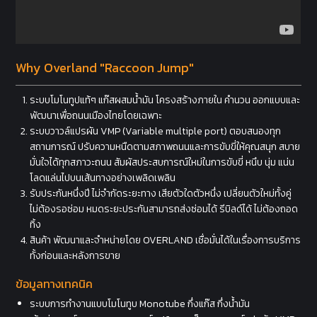
Why Overland "Raccoon Jump"
ระบบโมโนทูปแท้ๆ แก๊สผสมน้ำมัน โครงสร้างภายใน คำนวน ออกแบบและ
พัฒนาเพื่อถนนเมืองไทยโดยเฉพาะ
ระบบวาวล์แปรผัน VMP (Variable multiple port) ตอบสนองทุก
สถานการณ์ ปรับความหนืดตามสภาพถนนและการขับขี่ให้คุณสนุก สบาย
มั่นใจได้ทุกสภาวะถนน สัมผัสประสบการณ์ใหม่ในการขับขี่ หนึบ นุ่ม แน่น
โลดแล่นไปบนเส้นทางอย่างเพลิดเพลิน
รับประกันหนึ่งปี ไม่จำกัดระยะทาง เสียตัวใดตัวหนึ่ง เปลี่ยนตัวใหม่ทั้งคู่
ไม่ต้องรอซ่อม หมดระยะประกันสามารถส่งซ่อมได้ รีบิลด์ได้ ไม่ต้องถอด
ทิ้ง
สินค้า พัฒนาและจำหน่ายโดย OVERLAND เชื่อมั่นได้ในเรื่องการบริการ
ทั้งก่อนและหลังการขาย
ข้อมูลทางเทคนิค
ระบบการทำงานแบบโมโนทูบ Monotube กึ่งแก๊ส กึ่งน้ำมัน