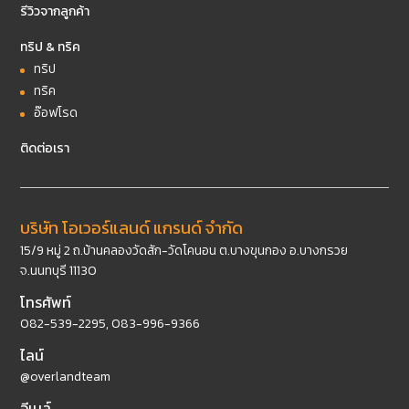
รีวิวจากลูกค้า
ทริป & ทริค
ทริป
ทริค
อ๊อฟโรด
ติดต่อเรา
บริษัท โอเวอร์แลนด์ แกรนด์ จำกัด
15/9 หมู่ 2 ถ.บ้านคลองวัดสัก-วัดโคนอน ต.บางขุนกอง อ.บางกรวย
จ.นนทบุรี 11130
โทรศัพท์
082-539-2295
,
083-996-9366
ไลน์
@overlandteam
อีเมล์