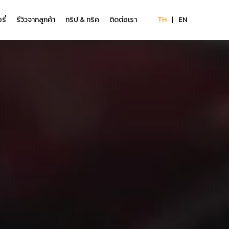
ี่
รีวิวจากลูกค้า
ทริป & ทริค
ติดต่อเรา
TH
|
EN