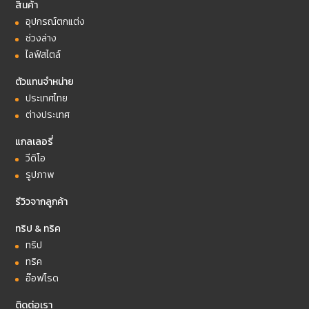
สินค้า
อุปกรณ์ตกแต่ง
ช่วงล่าง
ไลฟ์สไตล์
ตัวแทนจำหน่าย
ประเทศไทย
ต่างประเทศ
แกลเลอรี่
วีดิโอ
รูปภาพ
รีวิวจากลูกค้า
ทริป & ทริค
ทริป
ทริค
อ๊อฟโรด
ติดต่อเรา